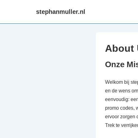
↓
stephanmuller.nl
Skip
to
Main
Content
About
Onze Mis
Welkom bij ste
en de wens om 
eenvoudig: een
promo codes, w
ervoor zorgen d
Trek te verrijke