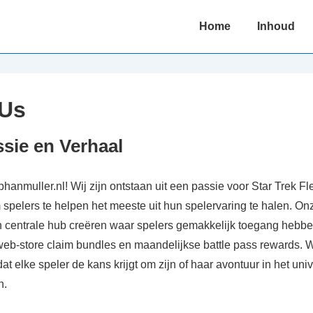
Main
Home
Inhoud
Navigation
 Us
sie en Verhaal
phanmuller.nl! Wij zijn ontstaan uit een passie voor Star Trek
spelers te helpen het meeste uit hun spelervaring te halen. Onz
 centrale hub creëren waar spelers gemakkelijk toegang hebben 
eb-store claim bundles en maandelijkse battle pass rewards. W
at elke speler de kans krijgt om zijn of haar avontuur in het un
n.