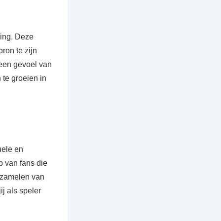
ning. Deze
ron te zijn
 een gevoel van
te groeien in
uele en
p van fans die
rzamelen van
j als speler