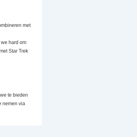
 combineren met
n we hard om
met Star Trek
 we te bieden
te nemen via