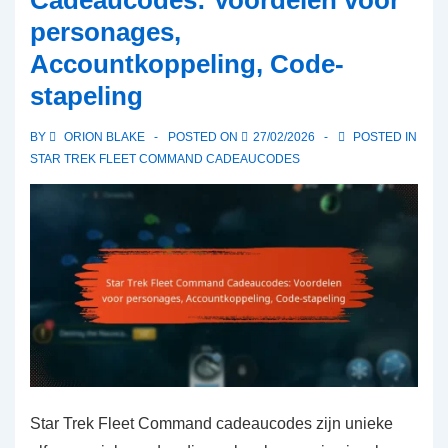
Seizoensaanbiedingen,
personages,
Exclusieve
Accountkoppeling, Code-
codes,
Inwisselproces
stapeling
BY
ORION BLAKE
POSTED ON
27/02/2026
POSTED IN
STAR TREK FLEET COMMAND CADEAUCODES
Star Trek Fleet Command cadeaucodes zijn unieke