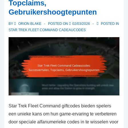
Topclaims,
vragen,
Gebruikershoogtepunten
Veelvoorkomende
vragen,
BY
ORION BLAKE
POSTED ON
02/03/2026
POSTED IN
Gedetailleerde
STAR TREK FLEET COMMAND CADEAUCODES
antwoorden
Star Trek Fleet Command giftcodes bieden spelers
een unieke kans om hun game-ervaring te verbeteren
door speciale alfanumerieke codes in te wisselen voor