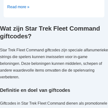
Star
Read more »
Trek
Fleet
Wat zijn Star Trek Fleet Command
Command
Cadeaucodes:
giftcodes?
Actieve
promoties,
Star Trek Fleet Command giftcodes zijn speciale alfanumerieke
Vervaldatums,
strings die spelers kunnen inwisselen voor in-game
Inwisselmethode
beloningen. Deze beloningen kunnen middelen, schepen of
andere waardevolle items omvatten die de spelervaring
verbeteren.
Definitie en doel van giftcodes
Giftcodes in Star Trek Fleet Command dienen als promotionele