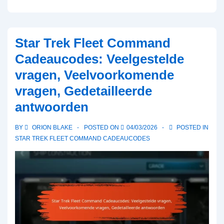
Trek
Fleet
Command
Star Trek Fleet Command
Cadeaucodes:
Cadeaucodes: Veelgestelde
Veelvoorkomende
vragen, Veelvoorkomende
problemen,
vragen, Gedetailleerde
Probleemoplossingstips,
Ondersteuningsbronnen
antwoorden
BY
ORION BLAKE
POSTED ON
04/03/2026
POSTED IN
STAR TREK FLEET COMMAND CADEAUCODES