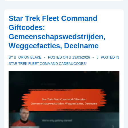
Fleet
Command
Star Trek Fleet Command
Cadeaucodes:
Giftcodes:
Mobiele
Gemeenschapswedstrijden,
app
Weggeefacties, Deelname
claims,
Web
BY
ORION BLAKE
POSTED ON
13/03/2026
POSTED IN
claims,
STAR TREK FLEET COMMAND CADEAUCODES
Platformverschillen