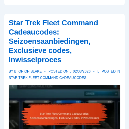
Trek
Fleet
Command
Star Trek Fleet Command
Cadeaucodes:
Cadeaucodes:
Promotionele
Seizoensaanbiedingen,
evenementen,
Exclusieve codes,
Tijdelijke
aanbiedingen,
Inwisselproces
Geschiktheid
BY
ORION BLAKE
POSTED ON
02/03/2026
POSTED IN
STAR TREK FLEET COMMAND CADEAUCODES