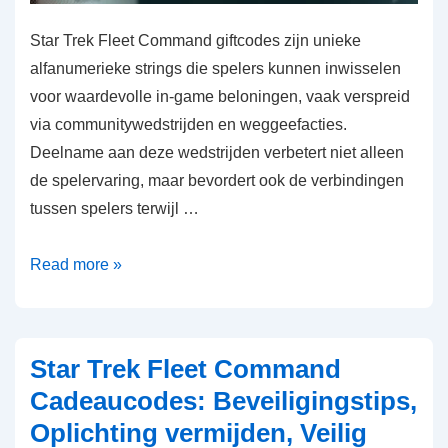
Star Trek Fleet Command giftcodes zijn unieke
alfanumerieke strings die spelers kunnen inwisselen
voor waardevolle in-game beloningen, vaak verspreid
via communitywedstrijden en weggeefacties.
Deelname aan deze wedstrijden verbetert niet alleen
de spelervaring, maar bevordert ook de verbindingen
tussen spelers terwijl …
Star
Read more »
Trek
Fleet
Command
Star Trek Fleet Command
Giftcodes:
Cadeaucodes: Beveiligingstips,
Gemeenschapswedstrijden,
Oplichting vermijden, Veilig
Weggeefacties,