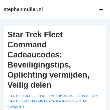
↓
stephanmuller.nl
Skip
ME
to
Main
Content
Star Trek Fleet
Command
Cadeaucodes:
Beveiligingstips,
Oplichting vermijden,
Veilig delen
ORION BLAKE
POSTED ON
09/03/2026
POSTED IN
STAR TREK FLEET COMMAND CADEAUCODES
NO
COMMENTS