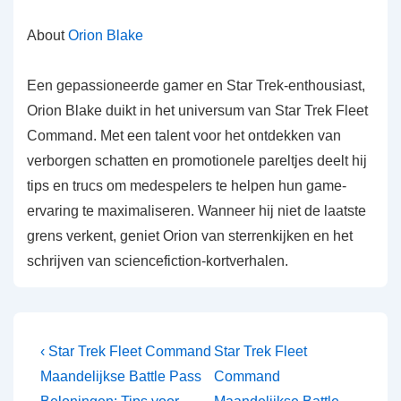
About
Orion Blake
Een gepassioneerde gamer en Star Trek-enthousiast,
Orion Blake duikt in het universum van Star Trek Fleet
Command. Met een talent voor het ontdekken van
verborgen schatten en promotionele pareltjes deelt hij
tips en trucs om medespelers te helpen hun game-
ervaring te maximaliseren. Wanneer hij niet de laatste
grens verkent, geniet Orion van sterrenkijken en het
schrijven van sciencefiction-kortverhalen.
Post
Previous
Next
‹ Star Trek Fleet Command
Star Trek Fleet
Post
Post
navigation
Maandelijkse Battle Pass
Command
is
is