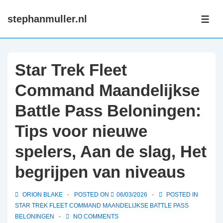
↓
stephanmuller.nl
Skip
ME
to
Main
Content
Star Trek Fleet
Command Maandelijkse
Battle Pass Beloningen:
Tips voor nieuwe
spelers, Aan de slag, Het
begrijpen van niveaus
ORION BLAKE
POSTED ON
06/03/2026
POSTED IN
STAR TREK FLEET COMMAND MAANDELIJKSE BATTLE PASS
BELONINGEN
NO COMMENTS