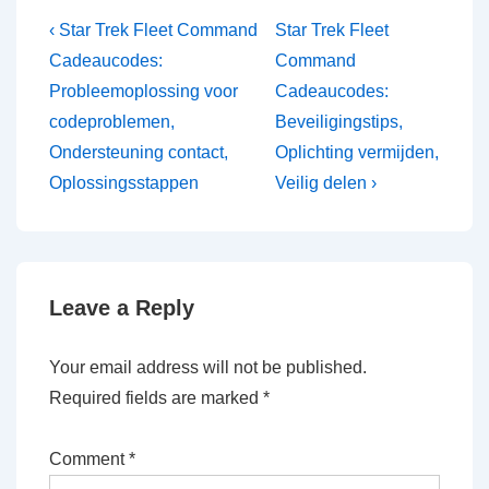
Post
Previous
Next
‹ Star Trek Fleet Command
Star Trek Fleet
Post
Post
navigation
Cadeaucodes:
Command
is
is
Probleemoplossing voor
Cadeaucodes:
codeproblemen,
Beveiligingstips,
Ondersteuning contact,
Oplichting vermijden,
Oplossingsstappen
Veilig delen ›
Leave a Reply
Your email address will not be published.
Required fields are marked
*
Comment
*